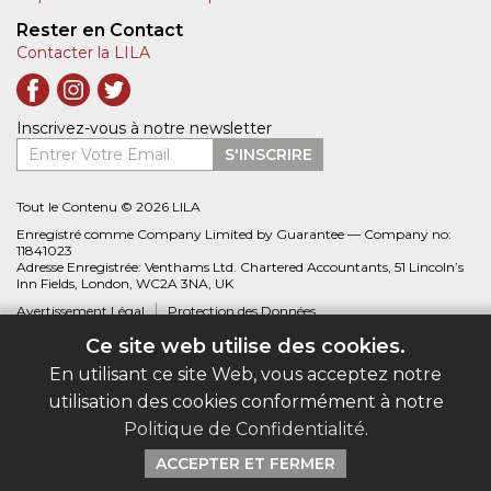
Rester en Contact
Contacter la LILA
Inscrivez-vous à notre newsletter
Entrer Votre Email
S'INSCRIRE
Tout le Contenu © 2026 LILA
Enregistré comme Company Limited by Guarantee — Company no:
11841023
Adresse Enregistrée: Venthams Ltd. Chartered Accountants, 51 Lincoln’s
Inn Fields, London, WC2A 3NA, UK
Avertissement Légal
Protection des Données
Ce site web utilise des cookies.
Site web créé par
Biblio.com
En utilisant ce site Web, vous acceptez notre
utilisation des cookies conformément à notre
Politique de Confidentialité
.
ACCEPTER ET FERMER