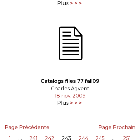
Plus
Catalogs files 77 fall09
Charles Agvent
18 nov. 2009
Plus
Page Précédente
Page Prochain
«
1
241
242
243
244
245
251