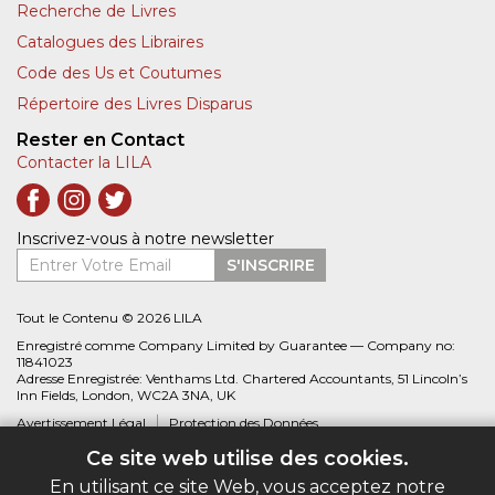
Recherche de Livres
Catalogues des Libraires
Code des Us et Coutumes
Répertoire des Livres Disparus
Rester en Contact
Contacter la LILA
Inscrivez-vous à notre newsletter
Entrer Votre Email
S'INSCRIRE
Tout le Contenu © 2026 LILA
Enregistré comme Company Limited by Guarantee — Company no:
11841023
Adresse Enregistrée: Venthams Ltd. Chartered Accountants, 51 Lincoln’s
Inn Fields, London, WC2A 3NA, UK
Avertissement Légal
Protection des Données
Ce site web utilise des cookies.
Site web créé par
Biblio.com
En utilisant ce site Web, vous acceptez notre