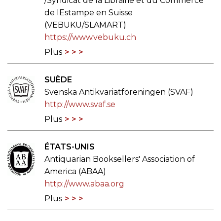
/Syndicat de la Librairie et du Commerce
de lEstampe en Suisse
(VEBUKU/SLAMART)
https://www.vebuku.ch
Plus
SUÈDE
Svenska Antikvariatföreningen (SVAF)
http://www.svaf.se
Plus
ÉTATS-UNIS
Antiquarian Booksellers' Association of
America (ABAA)
http://www.abaa.org
Plus