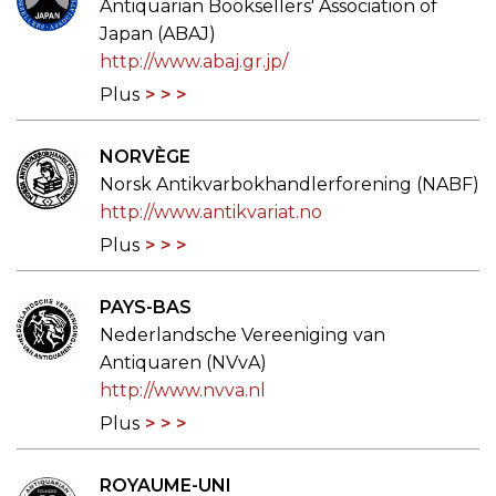
Antiquarian Booksellers' Association of
Japan (ABAJ)
http://www.abaj.gr.jp/
Plus
NORVÈGE
Norsk Antikvarbokhandlerforening (NABF)
http://www.antikvariat.no
Plus
PAYS-BAS
Nederlandsche Vereeniging van
Antiquaren (NVvA)
http://www.nvva.nl
Plus
ROYAUME-UNI