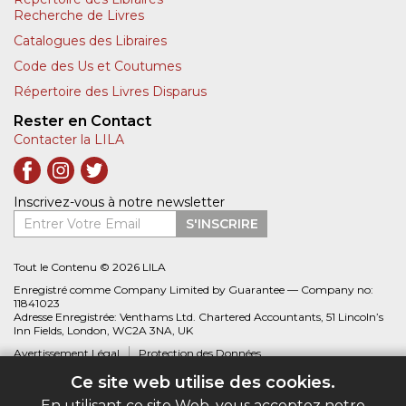
Recherche de Livres
Catalogues des Libraires
Code des Us et Coutumes
Répertoire des Livres Disparus
Rester en Contact
Contacter la LILA
Inscrivez-vous à notre newsletter
Entrer Votre Email
S'INSCRIRE
Tout le Contenu © 2026 LILA
Enregistré comme Company Limited by Guarantee — Company no:
11841023
Adresse Enregistrée: Venthams Ltd. Chartered Accountants, 51 Lincoln’s
Inn Fields, London, WC2A 3NA, UK
Avertissement Légal
Protection des Données
Ce site web utilise des cookies.
Site web créé par
Biblio.com
En utilisant ce site Web, vous acceptez notre