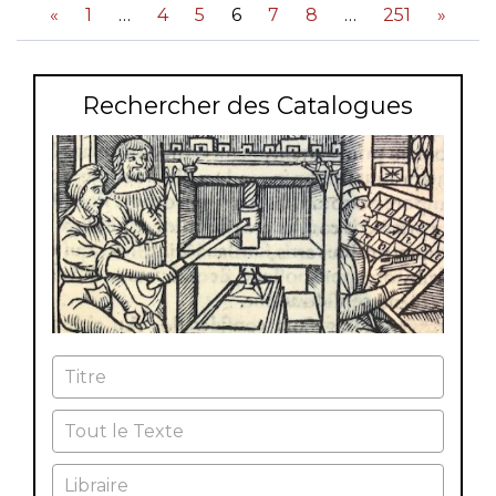
«
1
4
5
6
7
8
251
»
Rechercher des Catalogues
Titre
Tout le Texte
Libraire