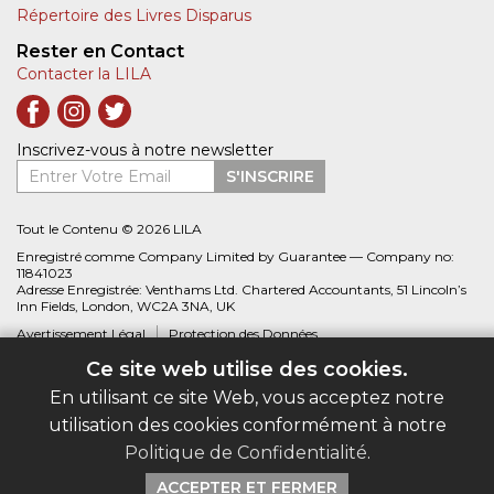
Répertoire des Livres Disparus
Rester en Contact
Contacter la LILA
Inscrivez-vous à notre newsletter
Entrer Votre Email
S'INSCRIRE
Tout le Contenu © 2026 LILA
Enregistré comme Company Limited by Guarantee — Company no:
11841023
Adresse Enregistrée: Venthams Ltd. Chartered Accountants, 51 Lincoln’s
Inn Fields, London, WC2A 3NA, UK
Avertissement Légal
Protection des Données
Ce site web utilise des cookies.
Site web créé par
Biblio.com
En utilisant ce site Web, vous acceptez notre
utilisation des cookies conformément à notre
Politique de Confidentialité
.
ACCEPTER ET FERMER