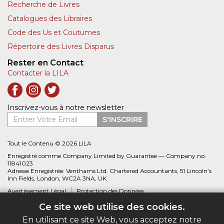
Recherche de Livres
Catalogues des Libraires
Code des Us et Coutumes
Répertoire des Livres Disparus
Rester en Contact
Contacter la LILA
Inscrivez-vous à notre newsletter
Entrer Votre Email
S'INSCRIRE
Tout le Contenu © 2026 LILA
Enregistré comme Company Limited by Guarantee — Company no:
11841023
Adresse Enregistrée: Venthams Ltd. Chartered Accountants, 51 Lincoln’s
Inn Fields, London, WC2A 3NA, UK
Avertissement Légal
Protection des Données
Ce site web utilise des cookies.
Site web créé par
Biblio.com
En utilisant ce site Web, vous acceptez notre