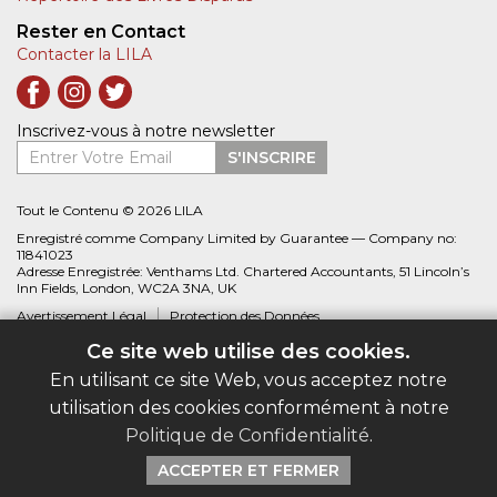
Rester en Contact
Contacter la LILA
Inscrivez-vous à notre newsletter
Entrer Votre Email
S'INSCRIRE
Tout le Contenu © 2026 LILA
Enregistré comme Company Limited by Guarantee — Company no:
11841023
Adresse Enregistrée: Venthams Ltd. Chartered Accountants, 51 Lincoln’s
Inn Fields, London, WC2A 3NA, UK
Avertissement Légal
Protection des Données
Ce site web utilise des cookies.
Site web créé par
Biblio.com
En utilisant ce site Web, vous acceptez notre
utilisation des cookies conformément à notre
Politique de Confidentialité
.
ACCEPTER ET FERMER