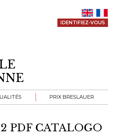
IDENTIFIEZ-VOUS
LE
ENNE
UALITÉS
PRIX BRESLAUER
APPEL À SOUMISSION
92 PDF CATALOGO
SOUMISSIONS 2026