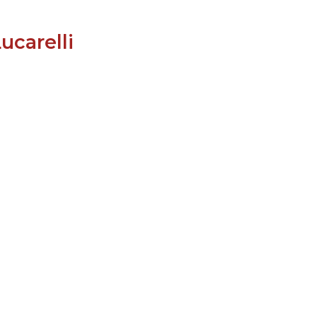
LE JURY DU PRIX
ucarelli
BRESLAUER
ARCHIVES DU PRIX
BRESLAUER