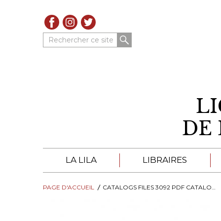
Rechercher ce site
L
DE 
LA LILA
LIBRAIRES
PAGE D'ACCUEIL
À PROPOS DE LA LILA
CATALOGS FILES 3092 PDF CATALOGO 30 1481790558
LIBRAIRES DE LA LIL
TROUVER UNE LIBRAIRIE
CATALOGUES