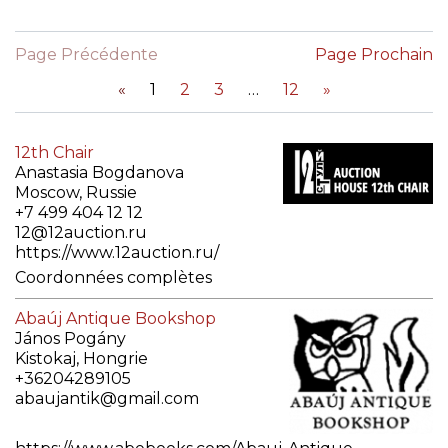
Page Précédente
Page Prochain
«
1
2
3
12
»
12th Chair
Anastasia Bogdanova
Moscow, Russie
+7 499 404 12 12
12@12auction.ru
https://www.12auction.ru/
Coordonnées complètes
Abaúj Antique Bookshop
János Pogány
Kistokaj, Hongrie
+36204289105
abaujantik@gmail.com