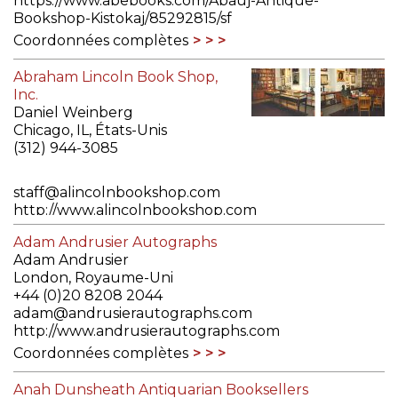
https://www.abebooks.com/Abauj-Antique-
Bookshop-Kistokaj/85292815/sf
Coordonnées complètes
Abraham Lincoln Book Shop,
Inc.
Daniel Weinberg
Chicago, IL, États-Unis
(312) 944-3085
staff@alincolnbookshop.com
http://www.alincolnbookshop.com
Coordonnées complètes
Adam Andrusier Autographs
Adam Andrusier
London, Royaume-Uni
+44 (0)20 8208 2044
adam@andrusierautographs.com
http://www.andrusierautographs.com
Coordonnées complètes
Anah Dunsheath Antiquarian Booksellers