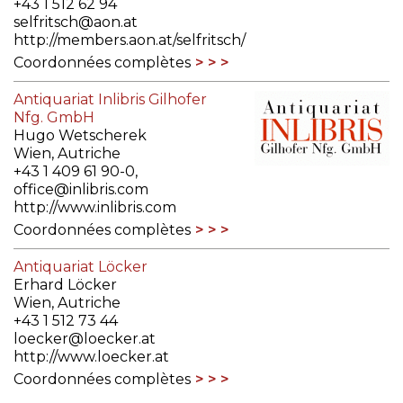
+43 1 512 62 94
selfritsch@aon.at
http://members.aon.at/selfritsch/
Coordonnées complètes
Antiquariat Inlibris Gilhofer
Nfg. GmbH
Hugo Wetscherek
Wien, Autriche
+43 1 409 61 90-0,
office@inlibris.com
http://www.inlibris.com
Coordonnées complètes
Antiquariat Löcker
Erhard Löcker
Wien, Autriche
+43 1 512 73 44
loecker@loecker.at
http://www.loecker.at
Coordonnées complètes