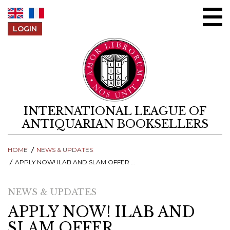
Skip to content
LOGIN
INTERNATIONAL LEAGUE OF
ANTIQUARIAN BOOKSELLERS
HOME
NEWS & UPDATES
APPLY NOW! ILAB AND SLAM OFFER SCHOLARSHIP TO FRENCH BOOKSELLER SEMINAR / INSCRIVEZ-VOUS DÈS MAINTENANT ! LA LILA ET LE SLAM OFFRENT UNE BOURSE POUR PARTICIPER À UN SÉMINAIRE SUR LE COMMERCE DES LIVRES RARES
NEWS & UPDATES
APPLY NOW! ILAB AND
SLAM OFFER