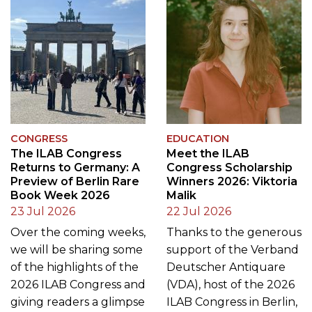
CONGRESS
EDUCATION
The ILAB Congress
Meet the ILAB
Returns to Germany: A
Congress Scholarship
Preview of Berlin Rare
Winners 2026: Viktoria
Book Week 2026
Malik
23 Jul 2026
22 Jul 2026
Over the coming weeks,
Thanks to the generous
we will be sharing some
support of the Verband
of the highlights of the
Deutscher Antiquare
2026 ILAB Congress and
(VDA), host of the 2026
giving readers a glimpse
ILAB Congress in Berlin,
of the remarkable
and an additional