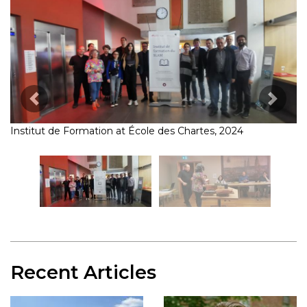
Previous Image
Next 
Recent Articles