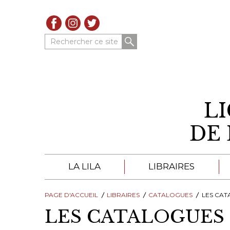
Rechercher ce site
L
DE 
LA LILA
LIBRAIRES
PAGE D'ACCUEIL
À PROPOS DE LA LILA
LIBRAIRES
LIBRAIRES DE LA LIL
CATALOGUES
LES CATALOG
LES CATALOGUES
TROUVER UNE LIBRAIRIE
CATALOGUES