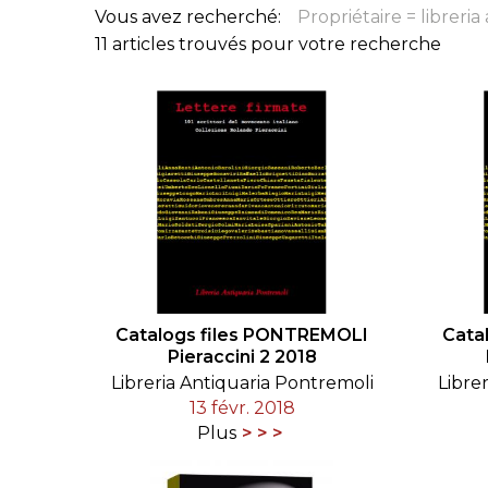
Vous avez recherché:
Propriétaire = libreri
CONGRÈS & RÉUNIONS DE LA LILA
RECHERCHE DE LIV
11 articles trouvés pour votre recherche
SALONS INTERNATIONAUX DE LA LILA
RÉPERTOIRE DES LI
CODE ES US ET COUTUMES DE LA LILA
L'HISTOIRE DE LA LILA
ÉDUCATION & MENTORAT
VIDEOS AND RESSOURCES
Catalogs files PONTREMOLI
Cata
COMITÉ DE LA LILA
Pieraccini 2 2018
Libreria Antiquaria Pontremoli
Libre
CONTACT
13 févr. 2018
Plus