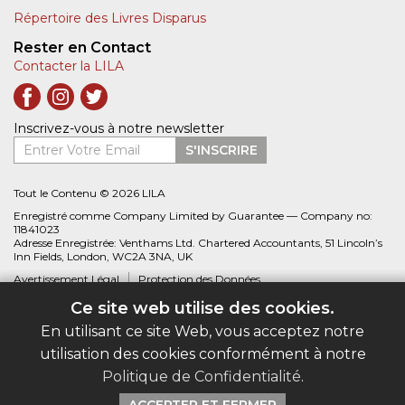
Répertoire des Livres Disparus
Rester en Contact
Contacter la LILA
Inscrivez-vous à notre newsletter
Entrer Votre Email
S'INSCRIRE
Tout le Contenu © 2026 LILA
Enregistré comme Company Limited by Guarantee — Company no:
11841023
Adresse Enregistrée: Venthams Ltd. Chartered Accountants, 51 Lincoln’s
Inn Fields, London, WC2A 3NA, UK
Avertissement Légal
Protection des Données
Ce site web utilise des cookies.
Site web créé par
Biblio.com
En utilisant ce site Web, vous acceptez notre
utilisation des cookies conformément à notre
Politique de Confidentialité
.