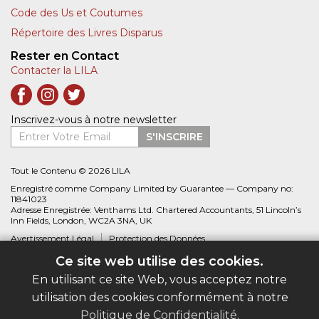
Code des Us et Coutumes
Répertoire des Livres Disparus
Rester en Contact
Contacter la LILA
Inscrivez-vous à notre newsletter
Entrer Votre Email
S'INSCRIRE
Tout le Contenu © 2026 LILA
Enregistré comme Company Limited by Guarantee — Company no:
11841023
Adresse Enregistrée: Venthams Ltd. Chartered Accountants, 51 Lincoln’s
Inn Fields, London, WC2A 3NA, UK
Avertissement Légal
Protection des Données
Ce site web utilise des cookies.
Site web créé par
Biblio.com
En utilisant ce site Web, vous acceptez notre
utilisation des cookies conformément à notre
Politique de Confidentialité
.