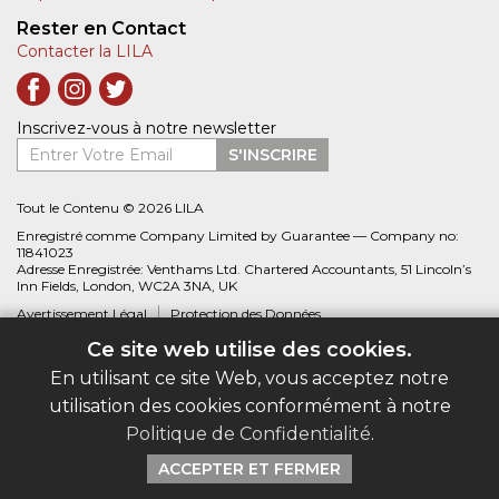
Rester en Contact
Contacter la LILA
Inscrivez-vous à notre newsletter
Entrer Votre Email
S'INSCRIRE
Tout le Contenu © 2026 LILA
Enregistré comme Company Limited by Guarantee — Company no:
11841023
Adresse Enregistrée: Venthams Ltd. Chartered Accountants, 51 Lincoln’s
Inn Fields, London, WC2A 3NA, UK
Avertissement Légal
Protection des Données
Ce site web utilise des cookies.
Site web créé par
Biblio.com
En utilisant ce site Web, vous acceptez notre
utilisation des cookies conformément à notre
Politique de Confidentialité
.
ACCEPTER ET FERMER