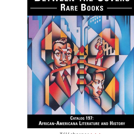
CONGRÈS & RÉUNIONS DE LA LILA
RECHERCHE DE LIV
SALONS INTERNATIONAUX DE LA LILA
RÉPERTOIRE DES LI
CODE ES US ET COUTUMES DE LA LILA
L'HISTOIRE DE LA LILA
ÉDUCATION & MENTORAT
VIDEOS AND RESSOURCES
COMITÉ DE LA LILA
CONTACT