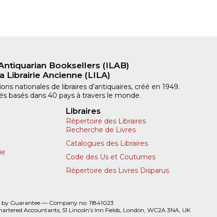
Antiquarian Booksellers (ILAB)
a Librairie Ancienne (LILA)
ns nationales de libraires d’antiquaires, créé en 1949.
iliés basés dans 40 pays à travers le monde.
Libraires
Répertoire des Libraires
Recherche de Livres
Catalogues des Libraires
ie
Code des Us et Coutumes
Répertoire des Livres Disparus
 by Guarantee — Company no: 11841023
hartered Accountants, 51 Lincoln’s Inn Fields, London, WC2A 3NA, UK