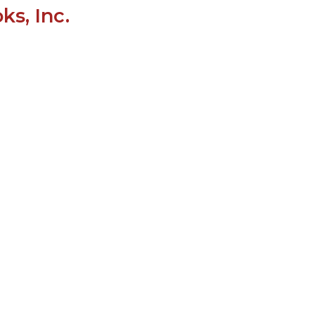
s, Inc.
LE JURY DU PRIX
BRESLAUER
ARCHIVES DU PRIX
BRESLAUER