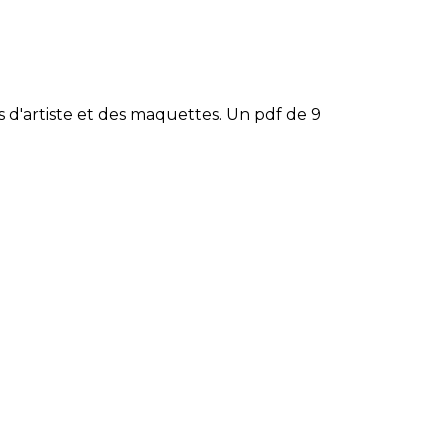
LE JURY DU PRIX
BRESLAUER
ARCHIVES DU PRIX
s d'artiste et des maquettes. Un pdf de 9
BRESLAUER