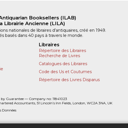
Antiquarian Booksellers (ILAB)
a Librairie Ancienne (LILA)
ns nationales de libraires d’antiquaires, créé en 1949.
iliés basés dans 40 pays à travers le monde.
Libraires
Répertoire des Libraires
Recherche de Livres
Catalogues des Libraires
ie
Code des Us et Coutumes
Répertoire des Livres Disparus
 by Guarantee — Company no: 11841023
hartered Accountants, 51 Lincoln’s Inn Fields, London, WC2A 3NA, UK
es Données