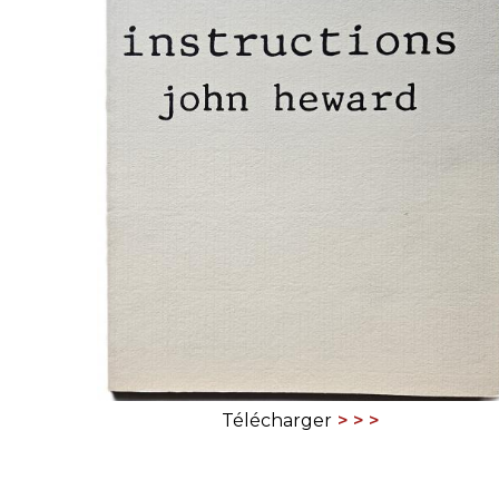
CONGRÈS & RÉUNIONS DE LA LILA
RECHERCHE DE LIV
SALONS INTERNATIONAUX DE LA LILA
RÉPERTOIRE DES LI
CODE ES US ET COUTUMES DE LA LILA
L'HISTOIRE DE LA LILA
ÉDUCATION & MENTORAT
VIDEOS AND RESSOURCES
COMITÉ DE LA LILA
CONTACT
Télécharger