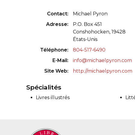
CONGRÈS & RÉUNIONS DE LA LILA
RECHERCHE DE LIV
Contact
Michael Pyron
SALONS INTERNATIONAUX DE LA LILA
RÉPERTOIRE DES LI
Adresse
P.O. Box 451
Conshohocken, 19428
CODE ES US ET COUTUMES DE LA LILA
États-Unis
Téléphone
804-517-6490
L'HISTOIRE DE LA LILA
E-Mail
info@michaelpyron.com
ÉDUCATION & MENTORAT
Site Web
http://michaelpyron.com
VIDEOS AND RESSOURCES
Spécialités
COMITÉ DE LA LILA
Livres illustrés
Litt
CONTACT