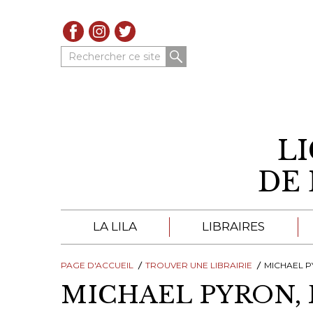
Rechercher ce site
L
DE 
LA LILA
LIBRAIRES
PAGE D'ACCUEIL
À PROPOS DE LA LILA
TROUVER UNE LIBRAIRIE
LIBRAIRES DE LA LIL
MICHAEL 
MICHAEL PYRON,
TROUVER UNE LIBRAIRIE
CATALOGUES