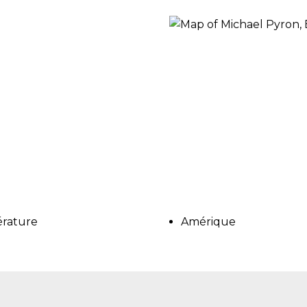
RES
BRAIRIES
érature
Amérique