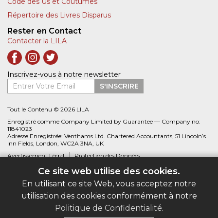
Code des Us et Coutumes
Répertoire des Livres Disparus
Rester en Contact
Contacter la LILA
Inscrivez-vous à notre newsletter
Entrer Votre Email
S'INSCRIRE
Tout le Contenu © 2026 LILA
Enregistré comme Company Limited by Guarantee — Company no:
11841023
Adresse Enregistrée: Venthams Ltd. Chartered Accountants, 51 Lincoln’s
Inn Fields, London, WC2A 3NA, UK
Avertissement Légal
Protection des Données
Ce site web utilise des cookies.
Site web créé par
Biblio.com
En utilisant ce site Web, vous acceptez notre
utilisation des cookies conformément à notre
Politique de Confidentialité
.