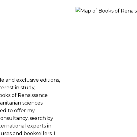
RES
BRAIRIES
ble and exclusive editions,
terest in study,
Books of Renaissance
nitarian sciences:
ased to offer my
 consultancy, search by
ernational experts in
uses and booksellers. I