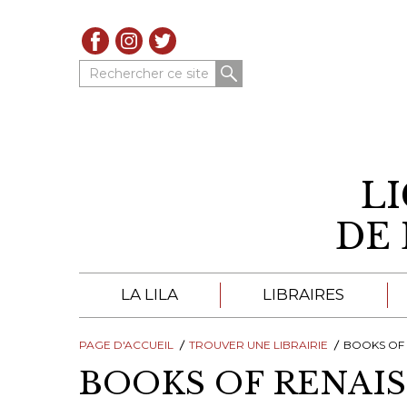
Rechercher ce site
L
DE 
LA LILA
LIBRAIRES
PAGE D'ACCUEIL
À PROPOS DE LA LILA
TROUVER UNE LIBRAIRIE
LIBRAIRES DE LA LIL
BOOKS OF
BOOKS OF RENAI
TROUVER UNE LIBRAIRIE
CATALOGUES