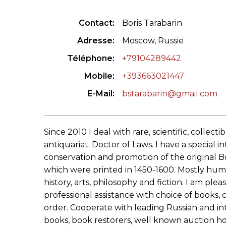
CONGRÈS & RÉUNIONS DE LA LILA
RECHERCHE DE LIV
Contact
Boris Tarabarin
SALONS INTERNATIONAUX DE LA LILA
RÉPERTOIRE DES LI
Adresse
Moscow, Russie
Téléphone
+79104289442
CODE ES US ET COUTUMES DE LA LILA
Mobile
+393663021447
L'HISTOIRE DE LA LILA
E-Mail
bstarabarin@gmail.com
ÉDUCATION & MENTORAT
Since 2010 I deal with rare, scientific, collecti
VIDEOS AND RESSOURCES
antiquariat. Doctor of Laws. I have a special in
COMITÉ DE LA LILA
conservation and promotion of the original 
which were printed in 1450-1600. Mostly huma
CONTACT
history, arts, philosophy and fiction. I am ple
professional assistance with choice of books,
order. Cooperate with leading Russian and int
books, book restorers, well known auction ho