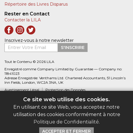
Répertoire des Livres Disparus
Rester en Contact
Contacter la LILA
Inscrivez-vous à notre newsletter
Entrer Votre Email
S'INSCRIRE
Tout le Contenu © 2026 LILA
Enregistré comme Company Limited by Guarantee — Company no:
11841023
Adresse Enregistrée: Venthams Ltd. Chartered Accountants, 51 Lincoln’s
Inn Fields, London, WC2A 3NA, UK
Avertissement Légal
Protection des Données
Ce site web utilise des cookies.
Site web créé par
Biblio.com
En utilisant ce site Web, vous acceptez notre
utilisation des cookies conformément à notre
Politique de Confidentialité
.
ACCEPTER ET FERMER