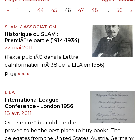
«
1
44
45
46
47
48
50
»
SLAM
ASSOCIATION
Historique du SLAM :
PremiÃ¨re partie (1914-1934)
22 mai 2011
(Texte publiÃ© dans la Lettre
dâInformation nÂ°38 de la LILA en 1986)
Plus
LILA
International League
Conference - London 1956
18 avr. 2011
Once more "dear old London"
proved to be the best place to buy books. The
delegates from the United States, Austria, Germany,