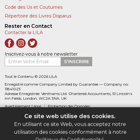
Code des Us et Coutumes
Répertoire des Livres Disparus
Rester en Contact
Contacter la LILA
Inscrivez-vous à notre newsletter
Entrer Votre Email
S'INSCRIRE
Tout le Contenu © 2026 LILA
Enregistré comme Company Limited by Guarantee — Company no:
11841023
Adresse Enregistrée: Venthams Ltd. Chartered Accountants, 51 Lincoln’s
Inn Fields, London, WC2A 3NA, UK
Avertissement Légal
Protection des Données
Ce site web utilise des cookies.
Site web créé par
Biblio.com
En utilisant ce site Web, vous acceptez notre
utilisation des cookies conformément à notre
Politique de Confidentialité
.