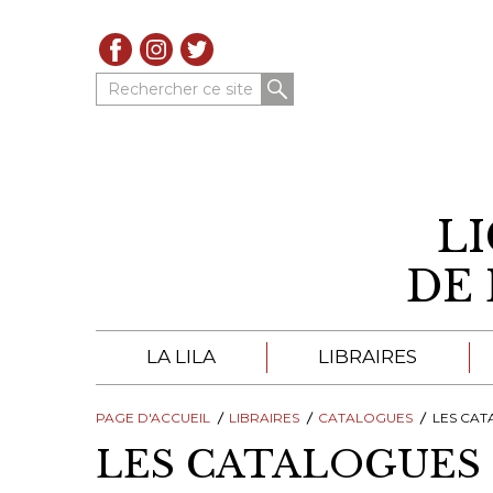
Rechercher ce site
L
DE 
LA LILA
LIBRAIRES
PAGE D'ACCUEIL
À PROPOS DE LA LILA
LIBRAIRES
LIBRAIRES DE LA LIL
CATALOGUES
LES CATALO
LES CATALOGUES 
TROUVER UNE LIBRAIRIE
CATALOGUES