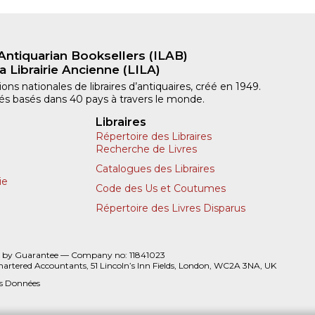
Antiquarian Booksellers (ILAB)
a Librairie Ancienne (LILA)
ns nationales de libraires d’antiquaires, créé en 1949.
iliés basés dans 40 pays à travers le monde.
Libraires
Répertoire des Libraires
Recherche de Livres
Catalogues des Libraires
ie
Code des Us et Coutumes
Répertoire des Livres Disparus
 by Guarantee — Company no: 11841023
hartered Accountants, 51 Lincoln’s Inn Fields, London, WC2A 3NA, UK
es Données