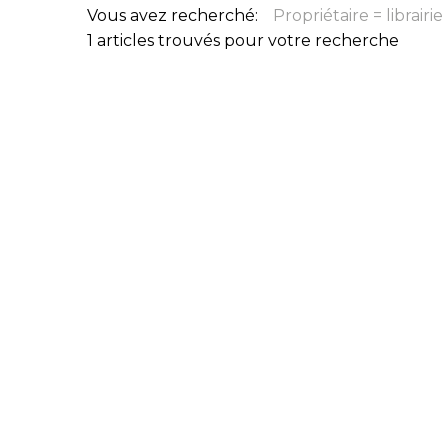
Vous avez recherché:
Propriétaire = librairi
CONGRÈS & RÉUNIONS DE LA LILA
RECHERCHE DE LIV
1 articles trouvés pour votre recherche
SALONS INTERNATIONAUX DE LA LILA
RÉPERTOIRE DES LI
CODE ES US ET COUTUMES DE LA LILA
L'HISTOIRE DE LA LILA
ÉDUCATION & MENTORAT
VIDEOS AND RESSOURCES
COMITÉ DE LA LILA
CONTACT