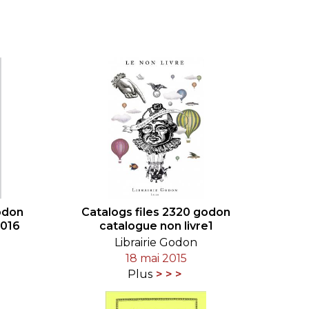
LE JURY DU PRIX
BRESLAUER
ARCHIVES DU PRIX
BRESLAUER
odon
Catalogs files 2320 godon
2016
catalogue non livre1
Librairie Godon
18 mai 2015
Plus