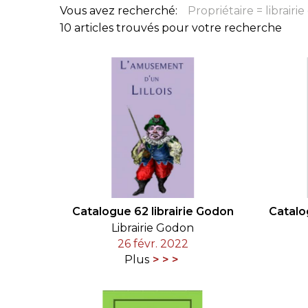
Vous avez recherché:
Propriétaire = librairi
CONGRÈS & RÉUNIONS DE LA LILA
RECHERCHE DE LIV
10 articles trouvés pour votre recherche
SALONS INTERNATIONAUX DE LA LILA
RÉPERTOIRE DES LI
CODE ES US ET COUTUMES DE LA LILA
L'HISTOIRE DE LA LILA
ÉDUCATION & MENTORAT
VIDEOS AND RESSOURCES
Catalogue 62 librairie Godon
Catalo
COMITÉ DE LA LILA
Librairie Godon
26 févr. 2022
CONTACT
Plus