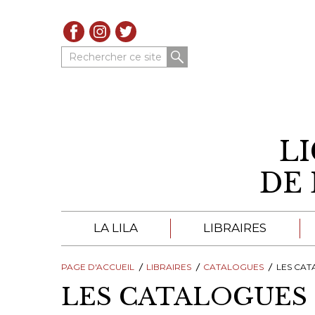
Rechercher ce site
L
DE 
LA LILA
LIBRAIRES
PAGE D'ACCUEIL
À PROPOS DE LA LILA
LIBRAIRES
LIBRAIRES DE LA LIL
CATALOGUES
LES CATA
LES CATALOGUES 
TROUVER UNE LIBRAIRIE
CATALOGUES