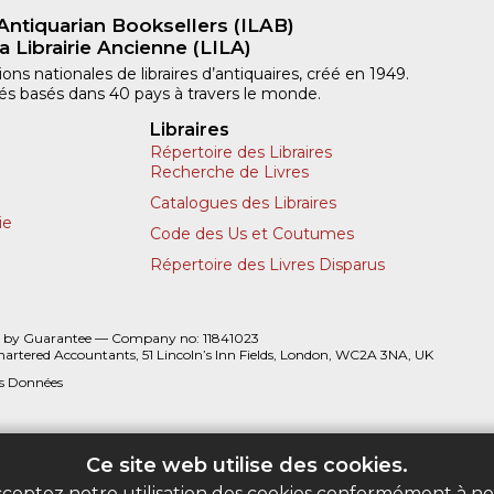
Antiquarian Booksellers (ILAB)
a Librairie Ancienne (LILA)
ns nationales de libraires d’antiquaires, créé en 1949.
iliés basés dans 40 pays à travers le monde.
Libraires
Répertoire des Libraires
Recherche de Livres
Catalogues des Libraires
ie
Code des Us et Coutumes
Répertoire des Livres Disparus
 by Guarantee — Company no: 11841023
hartered Accountants, 51 Lincoln’s Inn Fields, London, WC2A 3NA, UK
es Données
Ce site web utilise des cookies.
acceptez notre utilisation des cookies conformément à n