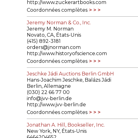
http://www.zuckerartbooks.com
Coordonnées complètes
Jeremy Norman & Co., Inc.
Jeremy M. Norman
Novato, CA, États-Unis
(415) 892-3181
orders@jnorman.com
http://www.historyofscience.com
Coordonnées complètes
Jeschke Jádi Auctions Berlin GmbH
Hans-Joachim Jeschke, Balázs Jádi
Berlin, Allemagne
(030) 22 66 77 00
info@jvv-berlin.de
http://www.jvv-berlin.de
Coordonnées complètes
Jonathan A. Hill, Bookseller, Inc.
New York, NY, États-Unis
6464204652