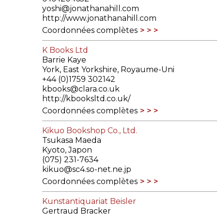
yoshi@jonathanahill.com
http://www.jonathanahill.com
Coordonnées complètes
K Books Ltd
Barrie Kaye
York, East Yorkshire, Royaume-Uni
+44 (0)1759 302142
kbooks@clara.co.uk
http://kbooksltd.co.uk/
Coordonnées complètes
Kikuo Bookshop Co., Ltd.
Tsukasa Maeda
Kyoto, Japon
(075) 231-7634
kikuo@sc4.so-net.ne.jp
Coordonnées complètes
Kunstantiquariat Beisler
Gertraud Bracker