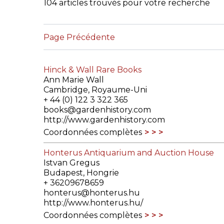
104 articles trouvés pour votre recherche
CONGRÈS & RÉUNIONS DE LA LILA
RECHERCHE DE LIV
Page Précédente
SALONS INTERNATIONAUX DE LA LILA
RÉPERTOIRE DES LI
CODE ES US ET COUTUMES DE LA LILA
Hinck & Wall Rare Books
Ann Marie Wall
L'HISTOIRE DE LA LILA
Cambridge, Royaume-Uni
+ 44 (0) 122 3 322 365
ÉDUCATION & MENTORAT
books@gardenhistory.com
http://www.gardenhistory.com
VIDEOS AND RESSOURCES
Coordonnées complètes
Honterus Antiquarium and Auction House
COMITÉ DE LA LILA
Istvan Gregus
Budapest, Hongrie
CONTACT
+ 36209678659
honterus@honterus.hu
http://www.honterus.hu/
Coordonnées complètes