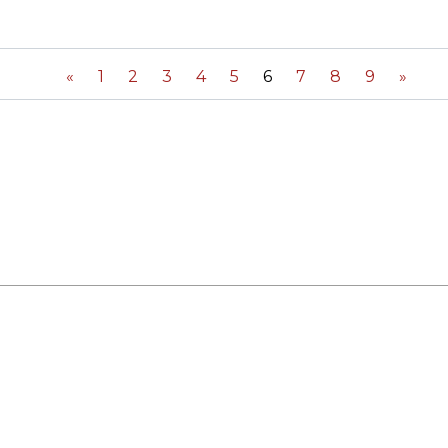
RES
BRAIRIES
«
1
2
3
4
5
6
7
8
9
»