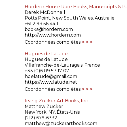
Hordern House Rare Books, Manuscripts & Pa
Derek McDonnell
Potts Point, New South Wales, Australie
+61 2 93 56 44 11
books@hordern.com
http://www.hordern.com
Coordonnées complètes
Hugues de Latude
Hugues de Latude
Villefranche-de-Lauragais, France
+33 (0)6 09 57 17 07
hdelatude@gmail.com
https://www.latude.net
Coordonnées complètes
Irving Zucker Art Books, Inc.
Matthew Zucker
New York, NY, États-Unis
(212) 679-6332
matthew@zuckerartbooks.com