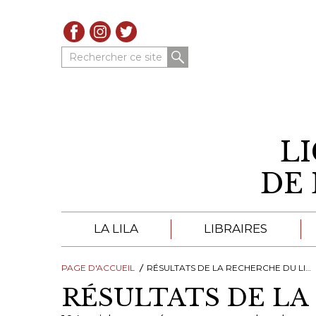
Rechercher ce site
L
DE 
LA LILA
LIBRAIRES
PAGE D'ACCUEIL
À PROPOS DE LA LILA
RÉSULTATS DE LA RECHERCHE DU LIBRAIRES
LIBRAIRES DE LA LIL
RÉSULTATS DE LA
TROUVER UNE LIBRAIRIE
CATALOGUES