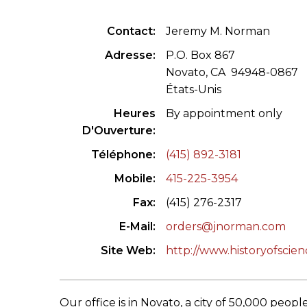
CONGRÈS & RÉUNIONS DE LA LILA
RECHERCHE DE LIV
Contact
Jeremy M. Norman
SALONS INTERNATIONAUX DE LA LILA
RÉPERTOIRE DES LI
Adresse
P.O. Box 867
Novato, CA 94948-0867
CODE ES US ET COUTUMES DE LA LILA
États-Unis
Heures
By appointment only
L'HISTOIRE DE LA LILA
D'Ouverture
ÉDUCATION & MENTORAT
Téléphone
(415) 892-3181
Mobile
415-225-3954
VIDEOS AND RESSOURCES
Fax
(415) 276-2317
COMITÉ DE LA LILA
E-Mail
orders@jnorman.com
CONTACT
Site Web
http://www.historyofscie
Our office is in Novato, a city of 50,000 people