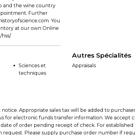
o and the wine country
appointment. Further
historyofscience.com. You
ventory at our own Online
hss/.
Autres Spécialités
Sciences et
Appraisals
techniques
 notice. Appropriate sales tax will be added to purchas
s for electronic funds transfer information. We accept ch
 date of order pending receipt of check. For established
on request. Please supply purchase order number if requi