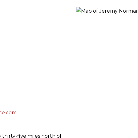
RES
BRAIRIES
nce.com
 thirty-five miles north of