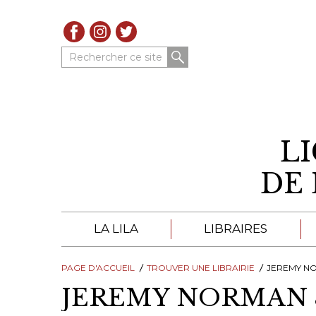
Rechercher ce site
L
DE 
LA LILA
LIBRAIRES
PAGE D'ACCUEIL
À PROPOS DE LA LILA
TROUVER UNE LIBRAIRIE
LIBRAIRES DE LA LIL
JEREMY NO
JEREMY NORMAN &
TROUVER UNE LIBRAIRIE
CATALOGUES