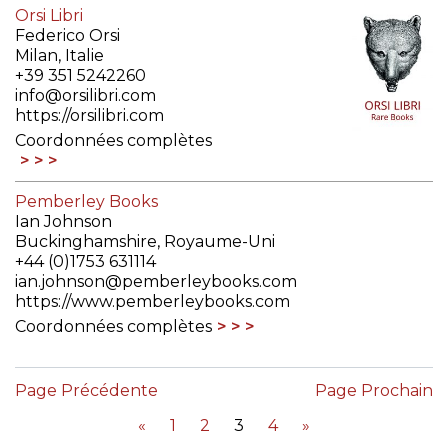
Orsi Libri
Federico Orsi
Milan, Italie
+39 351 5242260
info@orsilibri.com
https://orsilibri.com
Coordonnées complètes
Pemberley Books
Ian Johnson
Buckinghamshire, Royaume-Uni
+44 (0)1753 631114
ian.johnson@pemberleybooks.com
https://www.pemberleybooks.com
Coordonnées complètes
Page Précédente
Page Prochain
«
1
2
3
4
»