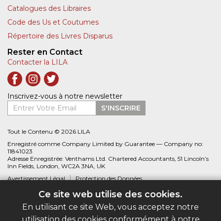
Catalogues des Libraires
Code des Us et Coutumes
Répertoire des Livres Disparus
Rester en Contact
Contacter la LILA
Inscrivez-vous à notre newsletter
Entrer Votre Email
S'INSCRIRE
Tout le Contenu © 2026 LILA
Enregistré comme Company Limited by Guarantee — Company no:
11841023
Adresse Enregistrée: Venthams Ltd. Chartered Accountants, 51 Lincoln’s
Inn Fields, London, WC2A 3NA, UK
Avertissement Légal
Protection des Données
Ce site web utilise des cookies.
Site web créé par
Biblio.com
En utilisant ce site Web, vous acceptez notre
utilisation des cookies conformément à notre