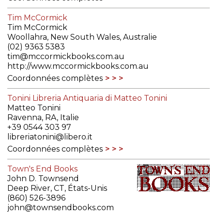
Tim McCormick
Tim McCormick
Woollahra, New South Wales, Australie
(02) 9363 5383
tim@mccormickbooks.com.au
http://www.mccormickbooks.com.au
Coordonnées complètes
Tonini Libreria Antiquaria di Matteo Tonini
Matteo Tonini
Ravenna, RA, Italie
+39 0544 303 97
libreriatonini@libero.it
Coordonnées complètes
Town's End Books
John D. Townsend
Deep River, CT, États-Unis
(860) 526-3896
john@townsendbooks.com