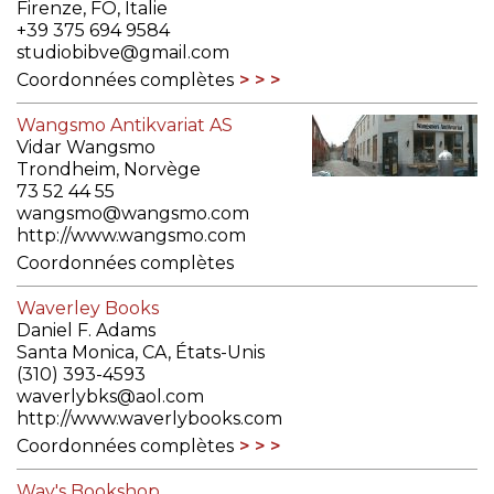
Firenze, FO, Italie
+39 375 694 9584
studiobibve@gmail.com
Coordonnées complètes
Wangsmo Antikvariat AS
Vidar Wangsmo
Trondheim, Norvège
73 52 44 55
wangsmo@wangsmo.com
http://www.wangsmo.com
Coordonnées complètes
Waverley Books
Daniel F. Adams
Santa Monica, CA, États-Unis
(310) 393-4593
waverlybks@aol.com
http://www.waverlybooks.com
Coordonnées complètes
Way's Bookshop