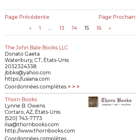
Page Précédente
Page Prochain
«
1
13
14
15
16
»
The John Bale Books LLC
Donato Gaeta
Waterbury, CT, États-Unis
2032324338
jbbks@yahoo.com
https://usiana.com
Coordonnées complètes
Thorn Books
Lynne B. Owens
Cortaro, AZ, États-Unis
(520) 743-7773
ilsa@thornbooks.com
http://www.thornbooks.com
Coordonnées complètes