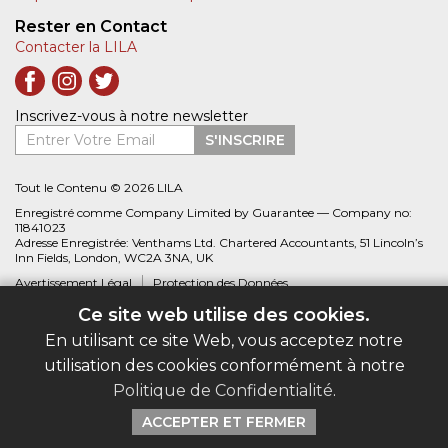
Rester en Contact
Contacter la LILA
Inscrivez-vous à notre newsletter
Entrer Votre Email
S'INSCRIRE
Tout le Contenu © 2026 LILA
Enregistré comme Company Limited by Guarantee — Company no:
11841023
Adresse Enregistrée: Venthams Ltd. Chartered Accountants, 51 Lincoln’s
Inn Fields, London, WC2A 3NA, UK
Avertissement Légal
Protection des Données
Ce site web utilise des cookies.
Site web créé par
Biblio.com
En utilisant ce site Web, vous acceptez notre
utilisation des cookies conformément à notre
Politique de Confidentialité
.
ACCEPTER ET FERMER