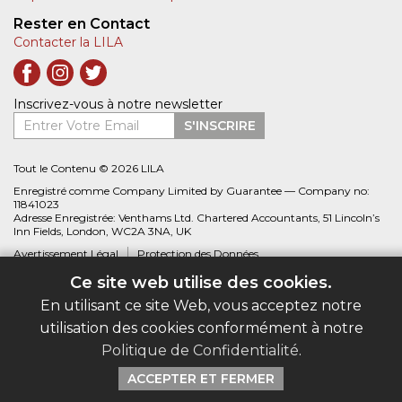
Rester en Contact
Contacter la LILA
Inscrivez-vous à notre newsletter
Entrer Votre Email
S'INSCRIRE
Tout le Contenu © 2026 LILA
Enregistré comme Company Limited by Guarantee — Company no:
11841023
Adresse Enregistrée: Venthams Ltd. Chartered Accountants, 51 Lincoln’s
Inn Fields, London, WC2A 3NA, UK
Avertissement Légal
Protection des Données
Ce site web utilise des cookies.
Site web créé par
Biblio.com
En utilisant ce site Web, vous acceptez notre
utilisation des cookies conformément à notre
Politique de Confidentialité
.
ACCEPTER ET FERMER