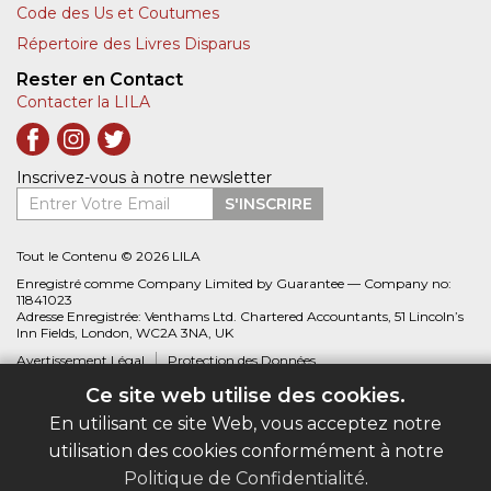
Code des Us et Coutumes
Répertoire des Livres Disparus
Rester en Contact
Contacter la LILA
Inscrivez-vous à notre newsletter
Entrer Votre Email
S'INSCRIRE
Tout le Contenu © 2026 LILA
Enregistré comme Company Limited by Guarantee — Company no:
11841023
Adresse Enregistrée: Venthams Ltd. Chartered Accountants, 51 Lincoln’s
Inn Fields, London, WC2A 3NA, UK
Avertissement Légal
Protection des Données
Ce site web utilise des cookies.
Site web créé par
Biblio.com
En utilisant ce site Web, vous acceptez notre
utilisation des cookies conformément à notre
Politique de Confidentialité
.