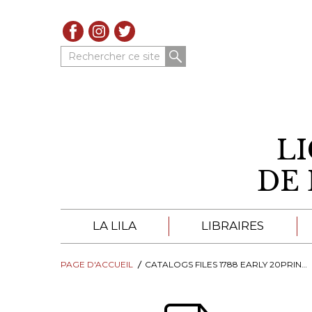
Rechercher ce site
L
DE 
LA LILA
LIBRAIRES
PAGE D'ACCUEIL
À PROPOS DE LA LILA
CATALOGS FILES 1788 EARLY 20PRINTED 2001
LIBRAIRES DE LA LIL
TROUVER UNE LIBRAIRIE
CATALOGUES