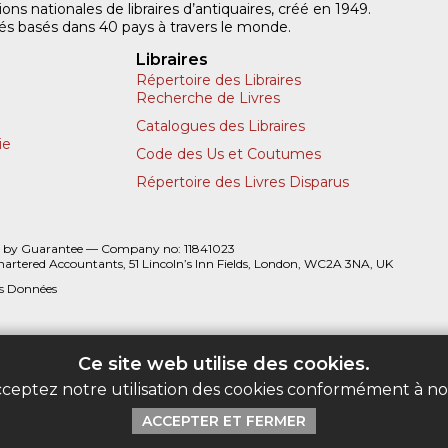
ns nationales de libraires d’antiquaires, créé en 1949.
iliés basés dans 40 pays à travers le monde.
Libraires
Répertoire des Libraires
Recherche de Livres
Catalogues des Libraires
ie
Code des Us et Coutumes
Répertoire des Livres Disparus
 by Guarantee — Company no: 11841023
hartered Accountants, 51 Lincoln’s Inn Fields, London, WC2A 3NA, UK
es Données
Ce site web utilise des cookies.
acceptez notre utilisation des cookies conformément à n
ACCEPTER ET FERMER