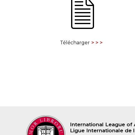
CONGRÈS & RÉUNIONS DE LA LILA
RECHERCHE DE LIV
SALONS INTERNATIONAUX DE LA LILA
RÉPERTOIRE DES LI
CODE ES US ET COUTUMES DE LA LILA
Télécharger
L'HISTOIRE DE LA LILA
ÉDUCATION & MENTORAT
VIDEOS AND RESSOURCES
COMITÉ DE LA LILA
CONTACT
International League of 
Ligue Internationale de l