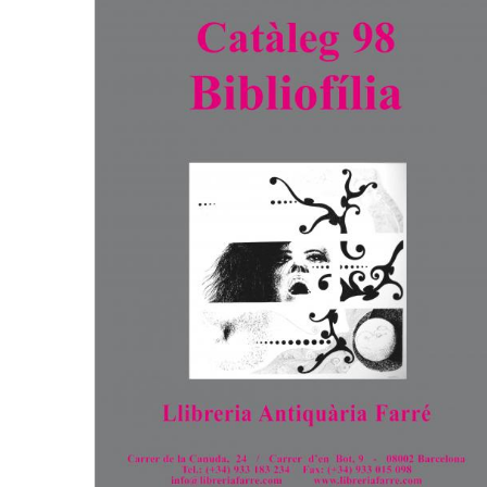
CONGRÈS & RÉUNIONS DE LA LILA
RECHERCHE DE LIV
SALONS INTERNATIONAUX DE LA LILA
RÉPERTOIRE DES LI
CODE ES US ET COUTUMES DE LA LILA
L'HISTOIRE DE LA LILA
ÉDUCATION & MENTORAT
VIDEOS AND RESSOURCES
COMITÉ DE LA LILA
CONTACT