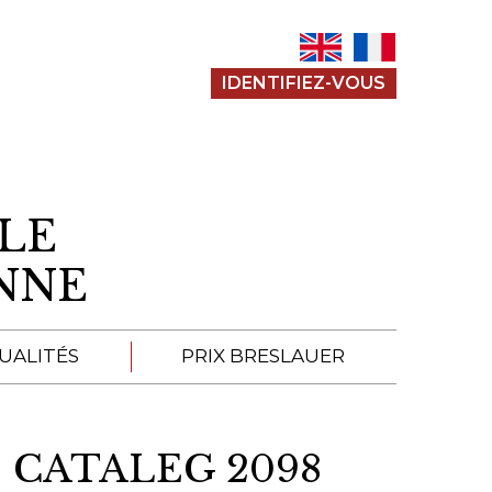
IDENTIFIEZ-VOUS
LE
ENNE
UALITÉS
PRIX BRESLAUER
APPEL À SOUMISSION
 CATALEG 2098
SOUMISSIONS 2026