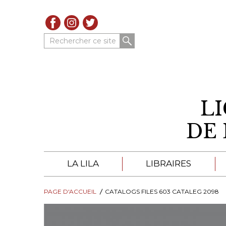
Rechercher ce site
L
DE 
LA LILA
LIBRAIRES
PAGE D'ACCUEIL
À PROPOS DE LA LILA
CATALOGS FILES 603 CATALEG 2098
LIBRAIRES DE LA LIL
TROUVER UNE LIBRAIRIE
CATALOGUES