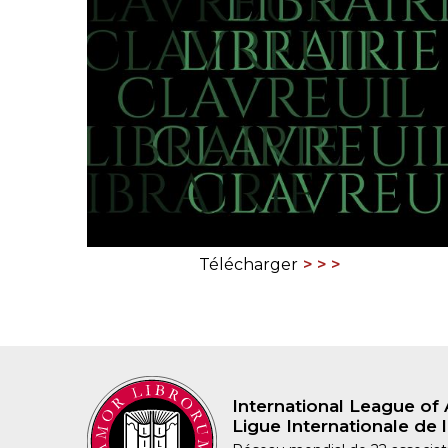
CONGRÈS & RÉUNIONS DE LA LILA
RECHERCHE DE LIV
SALONS INTERNATIONAUX DE LA LILA
RÉPERTOIRE DES LI
CODE ES US ET COUTUMES DE LA LILA
L'HISTOIRE DE LA LILA
ÉDUCATION & MENTORAT
VIDEOS AND RESSOURCES
Télécharger
COMITÉ DE LA LILA
CONTACT
International League of 
Ligue Internationale de l