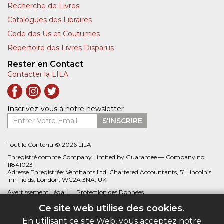
Recherche de Livres
Catalogues des Libraires
Code des Us et Coutumes
Répertoire des Livres Disparus
Rester en Contact
Contacter la LILA
Inscrivez-vous à notre newsletter
Entrer Votre Email
S'INSCRIRE
Tout le Contenu © 2026 LILA
Enregistré comme Company Limited by Guarantee — Company no:
11841023
Adresse Enregistrée: Venthams Ltd. Chartered Accountants, 51 Lincoln’s
Inn Fields, London, WC2A 3NA, UK
Avertissement Légal
Protection des Données
Ce site web utilise des cookies.
Site web créé par
Biblio.com
En utilisant ce site Web, vous acceptez notre