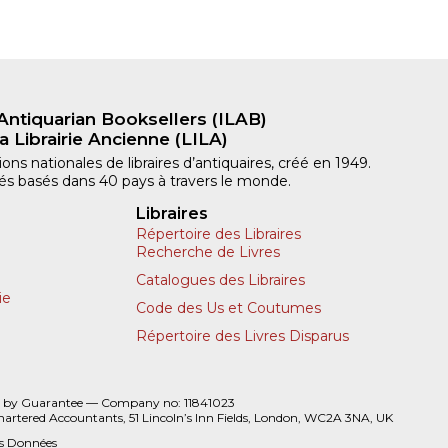
Antiquarian Booksellers (ILAB)
a Librairie Ancienne (LILA)
ns nationales de libraires d’antiquaires, créé en 1949.
iliés basés dans 40 pays à travers le monde.
Libraires
Répertoire des Libraires
Recherche de Livres
Catalogues des Libraires
ie
Code des Us et Coutumes
Répertoire des Livres Disparus
 by Guarantee — Company no: 11841023
hartered Accountants, 51 Lincoln’s Inn Fields, London, WC2A 3NA, UK
es Données