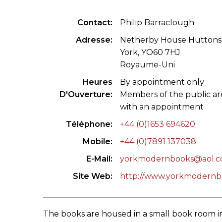
CONGRÈS & RÉUNIONS DE LA LILA
RECHERCHE DE LIV
Contact
Philip Barraclough
SALONS INTERNATIONAUX DE LA LILA
RÉPERTOIRE DES LI
Adresse
Netherby House Hutton
York, YO60 7HJ
CODE ES US ET COUTUMES DE LA LILA
Royaume-Uni
Heures
By appointment only
L'HISTOIRE DE LA LILA
D'Ouverture
Members of the public ar
ÉDUCATION & MENTORAT
with an appointment
Téléphone
+44 (0)1653 694620
VIDEOS AND RESSOURCES
Mobile
+44 (0)7891 137038
COMITÉ DE LA LILA
E-Mail
yorkmodernbooks@aol.c
Site Web
http://www.yorkmodernb
CONTACT
The books are housed in a small book room in