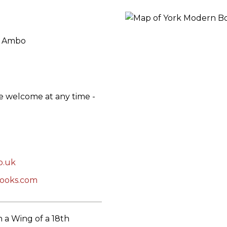
RES
BRAIRIES
s Ambo
e welcome at any time -
o.uk
ooks.com
 a Wing of a 18th