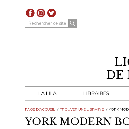
Rechercher ce site
L
DE 
LA LILA
LIBRAIRES
PAGE D'ACCUEIL
À PROPOS DE LA LILA
TROUVER UNE LIBRAIRIE
LIBRAIRES DE LA LIL
YORK MOD
YORK MODERN B
TROUVER UNE LIBRAIRIE
CATALOGUES