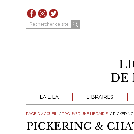
Rechercher ce site
L
DE 
LA LILA
LIBRAIRES
PAGE D'ACCUEIL
À PROPOS DE LA LILA
TROUVER UNE LIBRAIRIE
LIBRAIRES DE LA LIL
PICKERING
PICKERING & CH
TROUVER UNE LIBRAIRIE
CATALOGUES