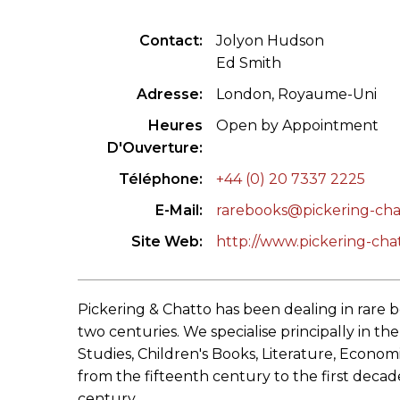
CONGRÈS & RÉUNIONS DE LA LILA
RECHERCHE DE LIV
Contact
Jolyon Hudson
Ed Smith
SALONS INTERNATIONAUX DE LA LILA
RÉPERTOIRE DES LI
Adresse
London, Royaume-Uni
CODE ES US ET COUTUMES DE LA LILA
Heures
Open by Appointment
D'Ouverture
L'HISTOIRE DE LA LILA
Téléphone
+44 (0) 20 7337 2225
ÉDUCATION & MENTORAT
E-Mail
rarebooks@pickering-ch
VIDEOS AND RESSOURCES
Site Web
http://www.pickering-cha
COMITÉ DE LA LILA
Pickering & Chatto has been dealing in rare b
CONTACT
two centuries. We specialise principally in th
Studies, Children's Books, Literature, Economi
from the fifteenth century to the first decad
century.