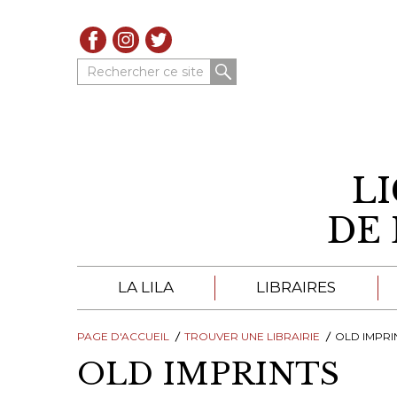
Rechercher ce site
L
DE 
LA LILA
LIBRAIRES
PAGE D'ACCUEIL
À PROPOS DE LA LILA
TROUVER UNE LIBRAIRIE
LIBRAIRES DE LA LIL
OLD IMPRI
OLD IMPRINTS
TROUVER UNE LIBRAIRIE
CATALOGUES