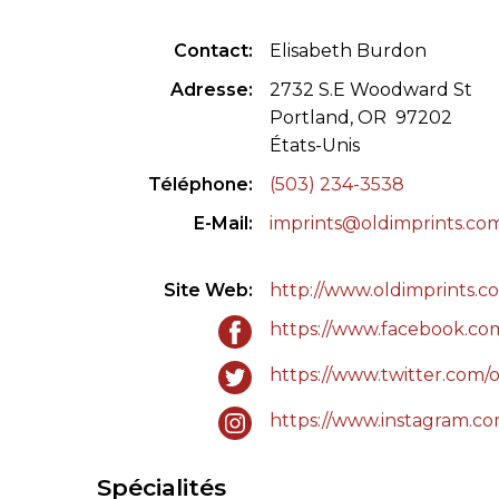
CONGRÈS & RÉUNIONS DE LA LILA
RECHERCHE DE LIV
Contact
Elisabeth Burdon
SALONS INTERNATIONAUX DE LA LILA
RÉPERTOIRE DES LI
Adresse
2732 S.E Woodward St
Portland, OR 97202
CODE ES US ET COUTUMES DE LA LILA
États-Unis
Téléphone
(503) 234-3538
L'HISTOIRE DE LA LILA
E-Mail
imprints@oldimprints.co
ÉDUCATION & MENTORAT
Site Web
http://www.oldimprints.c
VIDEOS AND RESSOURCES
https://www.facebook.co
COMITÉ DE LA LILA
https://www.twitter.com/
CONTACT
https://www.instagram.co
Spécialités