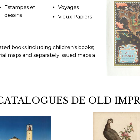
Estampes et
Voyages
dessins
Vieux Papiers
strated books including children's books;
rial maps and separately issued maps a
 CATALOGUES DE OLD IMPR