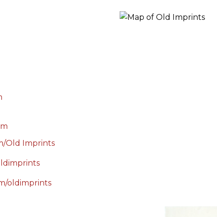
RES
BRAIRIES
m
om
m/Old Imprints
oldimprints
m/oldimprints