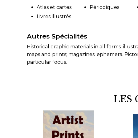
Atlas et cartes
Périodiques
Livres illustrés
Autres Spécialités
Historical graphic materials in all forms: illu
maps and prints; magazines; ephemera. Picto
particular focus.
LES