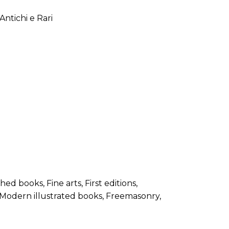
LE JURY DU PRIX
BRESLAUER
ARCHIVES DU PRIX
BRESLAUER
 books, Fine arts, First editions,
Modern illustrated books, Freemasonry,