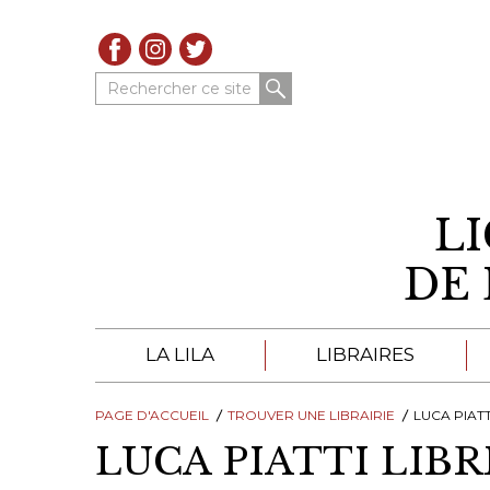
Rechercher ce site
L
DE 
LA LILA
LIBRAIRES
PAGE D'ACCUEIL
À PROPOS DE LA LILA
TROUVER UNE LIBRAIRIE
LIBRAIRES DE LA LIL
LUCA PIATT
LUCA PIATTI LIBR
TROUVER UNE LIBRAIRIE
CATALOGUES