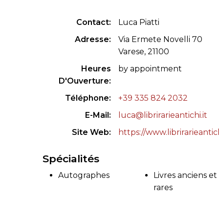
CONGRÈS & RÉUNIONS DE LA LILA
RECHERCHE DE LIV
Contact
Luca Piatti
SALONS INTERNATIONAUX DE LA LILA
RÉPERTOIRE DES LI
Adresse
Via Ermete Novelli 70
Varese, 21100
CODE ES US ET COUTUMES DE LA LILA
Heures
by appointment
D'Ouverture
L'HISTOIRE DE LA LILA
Téléphone
+39 335 824 2032
ÉDUCATION & MENTORAT
E-Mail
luca@librirarieantichi.it
VIDEOS AND RESSOURCES
Site Web
https://www.librirarieantich
COMITÉ DE LA LILA
Spécialités
CONTACT
Autographes
Livres anciens et
rares