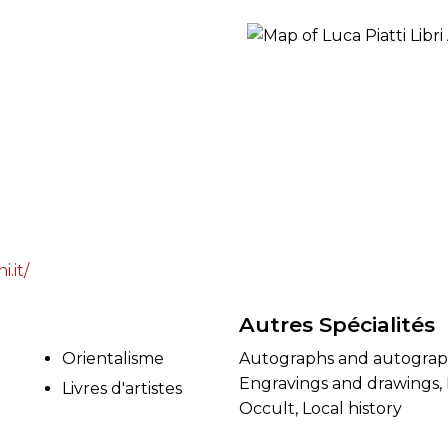
RES
BRAIRIES
i.it/
Autres Spécialités
Orientalisme
Autographs and autographed
Engravings and drawings, 
Livres d'artistes
Occult, Local history