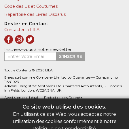
Code des Us et Coutumes
Répertoire des Livres Disparus
Rester en Contact
Contacter la LILA
Inscrivez-vous à notre newsletter
Entrer Votre Email
S'INSCRIRE
Tout le Contenu © 2026 LILA
Enregistré comme Company Limited by Guarantee — Company no:
11841023
Adresse Enregistrée: Venthams Ltd. Chartered Accountants, 51 Lincoln’s
Inn Fields, London, WC2A 3NA, UK
Avertissement Légal
Protection des Données
Ce site web utilise des cookies.
Site web créé par
Biblio.com
En utilisant ce site Web, vous acceptez notre
utilisation des cookies conformément à notre
Politique de Confidentialité
.