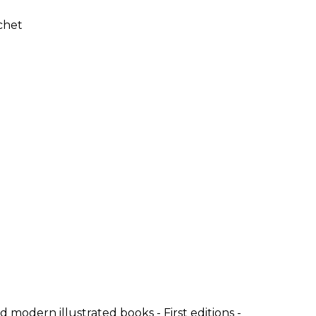
LE JURY DU PRIX
BRESLAUER
ARCHIVES DU PRIX
BRESLAUER
modern illustrated books - First editions -