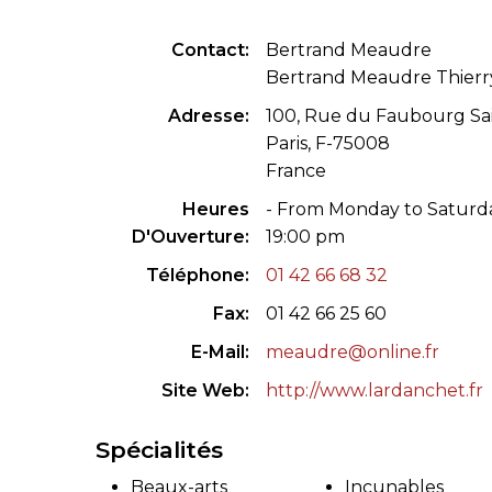
CONGRÈS & RÉUNIONS DE LA LILA
RECHERCHE DE LIV
Contact
Bertrand Meaudre
Bertrand Meaudre Thier
SALONS INTERNATIONAUX DE LA LILA
RÉPERTOIRE DES LI
Adresse
100, Rue du Faubourg Sa
CODE ES US ET COUTUMES DE LA LILA
Paris, F-75008
France
L'HISTOIRE DE LA LILA
Heures
- From Monday to Saturda
ÉDUCATION & MENTORAT
D'Ouverture
19:00 pm
Téléphone
01 42 66 68 32
VIDEOS AND RESSOURCES
Fax
01 42 66 25 60
COMITÉ DE LA LILA
E-Mail
meaudre@online.fr
Site Web
http://www.lardanchet.fr
CONTACT
Spécialités
Beaux-arts
Incunables