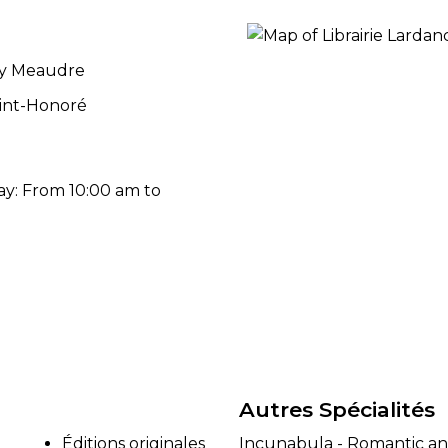
RES
ry Meaudre
BRAIRIES
int-Honoré
y: From 10:00 am to
Autres Spécialités
Éditions originales
Incunabula - Romantic and 