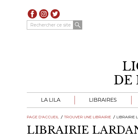
Rechercher ce site
L
DE 
LA LILA
LIBRAIRES
PAGE D'ACCUEIL
À PROPOS DE LA LILA
TROUVER UNE LIBRAIRIE
LIBRAIRES DE LA LIL
LIBRAIRIE
LIBRAIRIE LARD
TROUVER UNE LIBRAIRIE
CATALOGUES