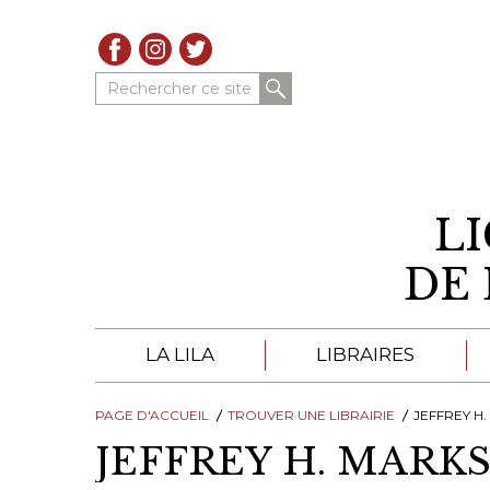
Rechercher ce site
L
DE 
LA LILA
LIBRAIRES
PAGE D'ACCUEIL
À PROPOS DE LA LILA
TROUVER UNE LIBRAIRIE
LIBRAIRES DE LA LIL
JEFFREY H
JEFFREY H. MARK
TROUVER UNE LIBRAIRIE
CATALOGUES