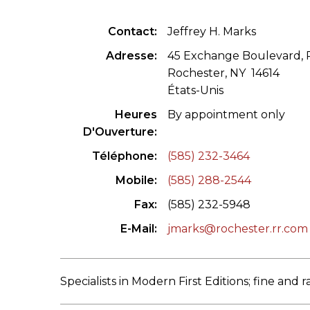
CONGRÈS & RÉUNIONS DE LA LILA
RECHERCHE DE LIV
Contact
Jeffrey H. Marks
SALONS INTERNATIONAUX DE LA LILA
RÉPERTOIRE DES LI
Adresse
45 Exchange Boulevard,
Rochester, NY 14614
CODE ES US ET COUTUMES DE LA LILA
États-Unis
Heures
By appointment only
L'HISTOIRE DE LA LILA
D'Ouverture
ÉDUCATION & MENTORAT
Téléphone
(585) 232-3464
Mobile
(585) 288-2544
VIDEOS AND RESSOURCES
Fax
(585) 232-5948
COMITÉ DE LA LILA
E-Mail
jmarks@rochester.rr.com
CONTACT
Specialists in Modern First Editions; fine and ra