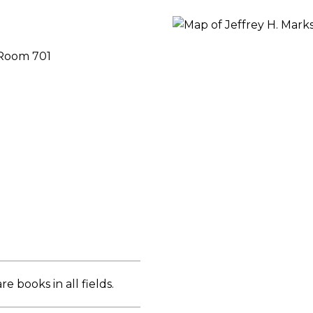
RES
BRAIRIES
 Room 701
re books in all fields.