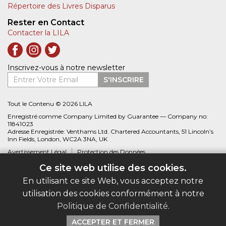
Répertoire des Livres Disparus
Rester en Contact
Contacter la LILA
Inscrivez-vous à notre newsletter
Entrer Votre Email
S'INSCRIRE
Tout le Contenu © 2026 LILA
Enregistré comme Company Limited by Guarantee — Company no:
11841023
Adresse Enregistrée: Venthams Ltd. Chartered Accountants, 51 Lincoln’s
Inn Fields, London, WC2A 3NA, UK
Avertissement Légal
Protection des Données
Ce site web utilise des cookies.
Site web créé par
Biblio.com
En utilisant ce site Web, vous acceptez notre
utilisation des cookies conformément à notre
Politique de Confidentialité
.
ACCEPTER ET FERMER