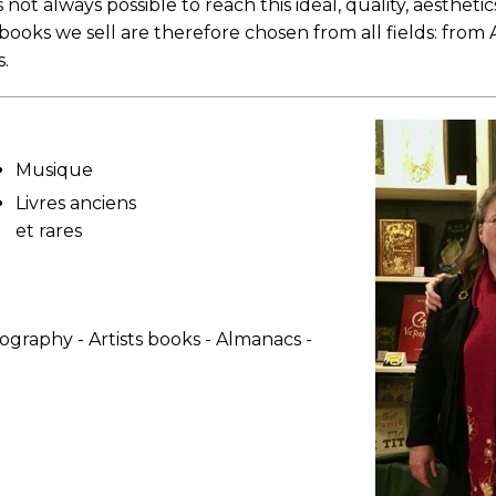
s not always possible to reach this ideal, quality, aesthe
books we sell are therefore chosen from all fields: fro
s.
Musique
Livres anciens
et rares
ography - Artists books - Almanacs -