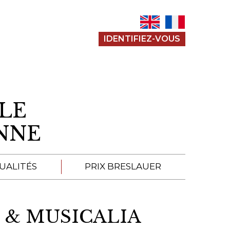
IDENTIFIEZ-VOUS
LE
ENNE
UALITÉS
PRIX BRESLAUER
APPEL À SOUMISSION
 & MUSICALIA
SOUMISSIONS 2026