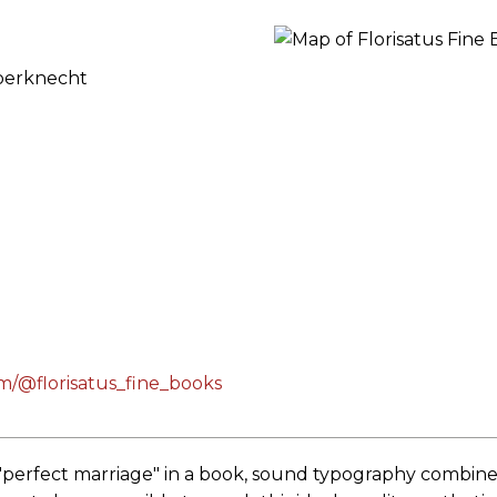
RES
Voerknecht
BRAIRIES
m/@florisatus_fine_books
a "perfect marriage" in a book, sound typography combined 