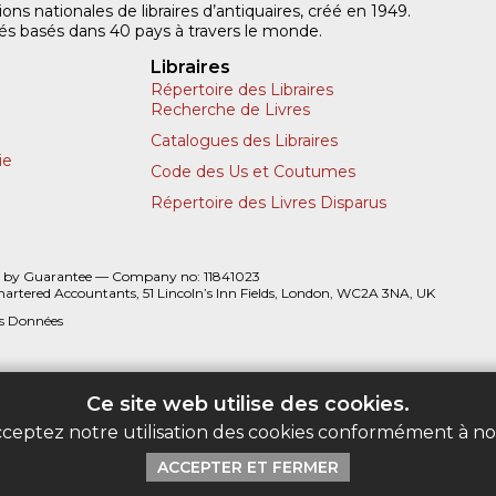
ns nationales de libraires d’antiquaires, créé en 1949.
iliés basés dans 40 pays à travers le monde.
Libraires
Répertoire des Libraires
Recherche de Livres
Catalogues des Libraires
ie
Code des Us et Coutumes
Répertoire des Livres Disparus
 by Guarantee — Company no: 11841023
hartered Accountants, 51 Lincoln’s Inn Fields, London, WC2A 3NA, UK
es Données
Ce site web utilise des cookies.
acceptez notre utilisation des cookies conformément à n
ACCEPTER ET FERMER