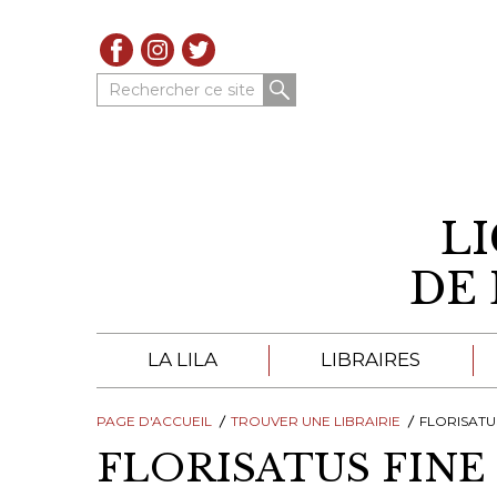
Rechercher ce site
L
DE 
LA LILA
LIBRAIRES
PAGE D'ACCUEIL
À PROPOS DE LA LILA
TROUVER UNE LIBRAIRIE
LIBRAIRES DE LA LIL
FLORISATUS FIN
FLORISATUS FINE
TROUVER UNE LIBRAIRIE
CATALOGUES