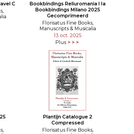
ravel C
Bookbindings Reliuromania I Ia
Bookbindings Milano 2025
s,
Gecomprimeerd
lia
Florisatus Fine Books,
Manuscripts & Musicalia
13 oct. 2025
Plus
25
Plantijn Catalogue 2
Compressed
s,
Florisatus Fine Books,