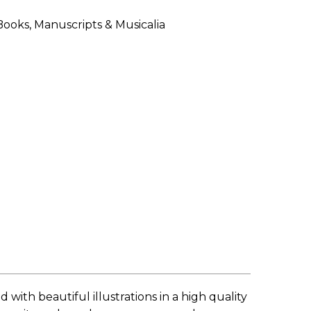
LE JURY DU PRIX
BRESLAUER
ARCHIVES DU PRIX
BRESLAUER
with beautiful illustrations in a high quality