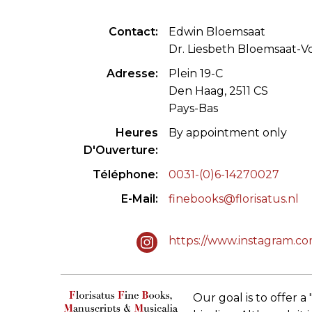
CONGRÈS & RÉUNIONS DE LA LILA
RECHERCHE DE LIV
Contact
Edwin Bloemsaat
Dr. Liesbeth Bloemsaat-
SALONS INTERNATIONAUX DE LA LILA
RÉPERTOIRE DES LI
Adresse
Plein 19-C
CODE ES US ET COUTUMES DE LA LILA
Den Haag, 2511 CS
Pays-Bas
L'HISTOIRE DE LA LILA
Heures
By appointment only
ÉDUCATION & MENTORAT
D'Ouverture
Téléphone
0031-(0)6-14270027
VIDEOS AND RESSOURCES
E-Mail
finebooks@florisatus.nl
COMITÉ DE LA LILA
https://www.instagram.co
CONTACT
Our goal is to offer 