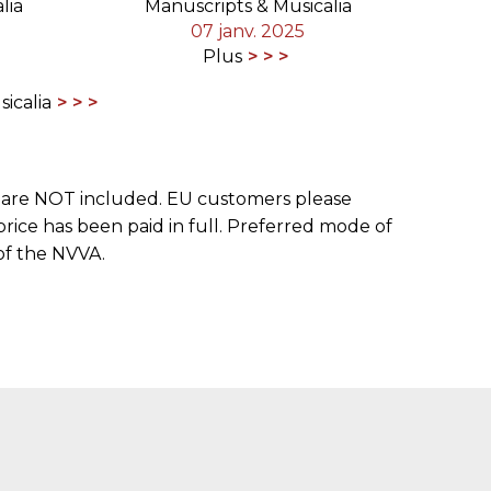
lia
Manuscripts & Musicalia
07 janv. 2025
Plus
icalia
ce are NOT included. EU customers please
ice has been paid in full. Preferred mode of
of the NVVA.