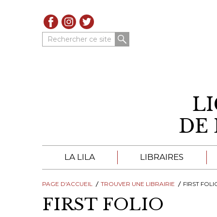
Rechercher ce site
L
DE 
LA LILA
LIBRAIRES
PAGE D'ACCUEIL
À PROPOS DE LA LILA
TROUVER UNE LIBRAIRIE
LIBRAIRES DE LA LIL
FIRST FOLI
FIRST FOLIO
TROUVER UNE LIBRAIRIE
CATALOGUES