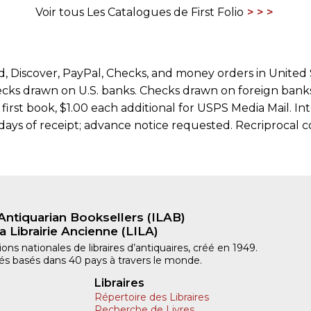
Voir tous Les Catalogues de First Folio
, Discover, PayPal, Checks, and money orders in United 
hecks drawn on U.S. banks. Checks drawn on foreign bank
irst book, $1.00 each additional for USPS Media Mail. Inte
ays of receipt; advance notice requested. Recriprocal c
Antiquarian Booksellers (ILAB)
a Librairie Ancienne (LILA)
ns nationales de libraires d’antiquaires, créé en 1949.
iliés basés dans 40 pays à travers le monde.
Libraires
Répertoire des Libraires
Recherche de Livres