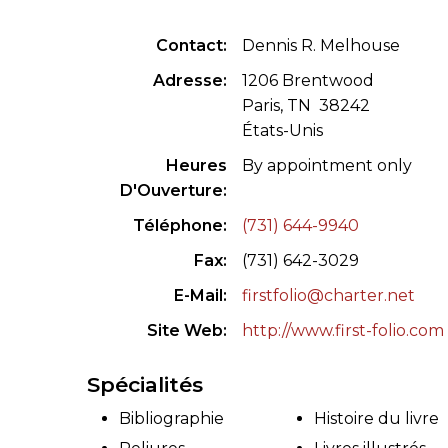
CONGRÈS & RÉUNIONS DE LA LILA
RECHERCHE DE LIV
Contact
Dennis R. Melhouse
SALONS INTERNATIONAUX DE LA LILA
RÉPERTOIRE DES LI
Adresse
1206 Brentwood
Paris, TN 38242
CODE ES US ET COUTUMES DE LA LILA
États-Unis
Heures
By appointment only
L'HISTOIRE DE LA LILA
D'Ouverture
ÉDUCATION & MENTORAT
Téléphone
(731) 644-9940
Fax
(731) 642-3029
VIDEOS AND RESSOURCES
E-Mail
firstfolio@charter.net
COMITÉ DE LA LILA
Site Web
http://www.first-folio.com
CONTACT
Spécialités
Bibliographie
Histoire du livre