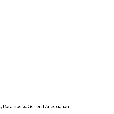
LE JURY DU PRIX
BRESLAUER
ARCHIVES DU PRIX
BRESLAUER
s, Rare Books, General Antiquarian