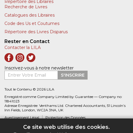
Répertoire des Libraires
Recherche de Livres
Catalogues des Libraires
Code des Us et Coutumes
Répertoire des Livres Disparus
Rester en Contact
Contacter la LILA
Inscrivez-vous à notre newsletter
Entrer Votre Email
S'INSCRIRE
Tout le Contenu © 2026 LILA
Enregistré comme Company Limited by Guarantee — Company no:
11841023
Adresse Enregistrée: Venthams Ltd. Chartered Accountants, 51 Lincoln’s
Inn Fields, London, WC2A 3NA, UK
Avertissement Légal
Protection des Données
Ce site web utilise des cookies.
Site web créé par
Biblio.com