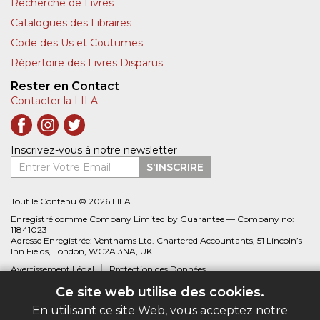
Recherche de Livres
Catalogues des Libraires
Code des Us et Coutumes
Répertoire des Livres Disparus
Rester en Contact
Contacter la LILA
Inscrivez-vous à notre newsletter
Entrer Votre Email
S'INSCRIRE
Tout le Contenu © 2026 LILA
Enregistré comme Company Limited by Guarantee — Company no:
11841023
Adresse Enregistrée: Venthams Ltd. Chartered Accountants, 51 Lincoln’s
Inn Fields, London, WC2A 3NA, UK
Avertissement Légal
Protection des Données
Ce site web utilise des cookies.
Site web créé par
Biblio.com
En utilisant ce site Web, vous acceptez notre