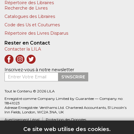
Répertoire des Libraires
Recherche de Livres
Catalogues des Libraires
Code des Us et Coutumes
Répertoire des Livres Disparus
Rester en Contact
Contacter la LILA
Inscrivez-vous à notre newsletter
Entrer Votre Email
S'INSCRIRE
Tout le Contenu © 2026 LILA
Enregistré comme Company Limited by Guarantee — Company no:
11841023
Adresse Enregistrée: Venthams Ltd. Chartered Accountants, 51 Lincoln’s
Inn Fields, London, WC2A 3NA, UK
Avertissement Légal
Protection des Données
Ce site web utilise des cookies.
Site web créé par
Biblio.com