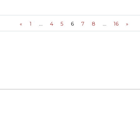
RES
BRAIRIES
«
1
4
5
6
7
8
16
»