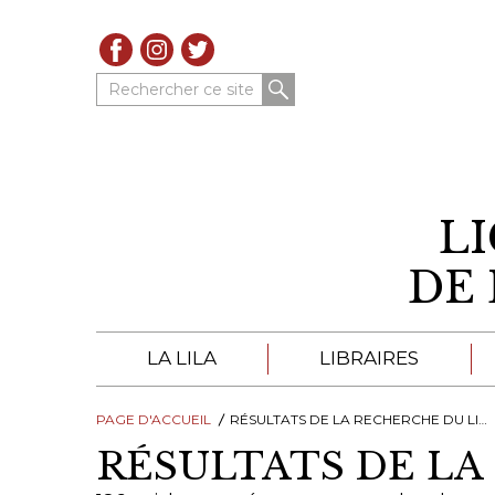
Rechercher ce site
L
DE 
LA LILA
LIBRAIRES
PAGE D'ACCUEIL
À PROPOS DE LA LILA
RÉSULTATS DE LA RECHERCHE DU LIBRAIRES
LIBRAIRES DE LA LIL
RÉSULTATS DE LA
TROUVER UNE LIBRAIRIE
CATALOGUES