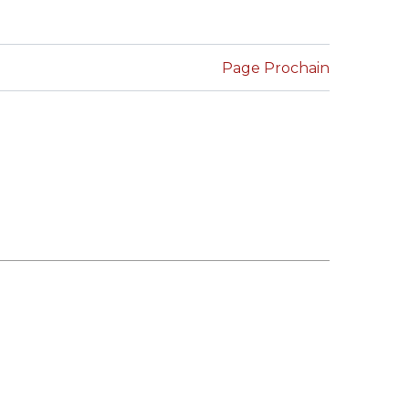
LE JURY DU PRIX
BRESLAUER
Page Prochain
ARCHIVES DU PRIX
BRESLAUER