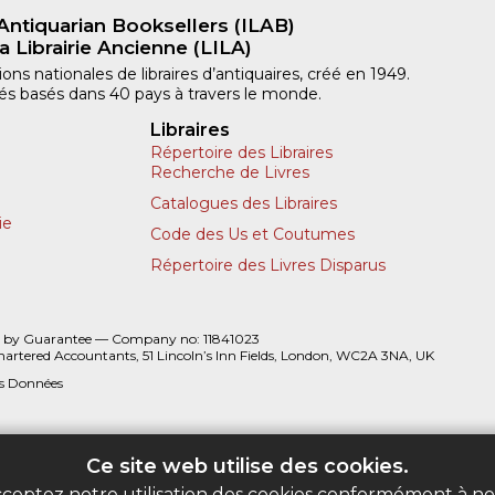
Antiquarian Booksellers (ILAB)
a Librairie Ancienne (LILA)
ns nationales de libraires d’antiquaires, créé en 1949.
iliés basés dans 40 pays à travers le monde.
Libraires
Répertoire des Libraires
Recherche de Livres
Catalogues des Libraires
ie
Code des Us et Coutumes
Répertoire des Livres Disparus
 by Guarantee — Company no: 11841023
hartered Accountants, 51 Lincoln’s Inn Fields, London, WC2A 3NA, UK
es Données
Ce site web utilise des cookies.
acceptez notre utilisation des cookies conformément à n