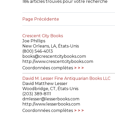
186 articles trouvés pour votre recherche
CONGRÈS & RÉUNIONS DE LA LILA
RECHERCHE DE LIV
Page Précédente
SALONS INTERNATIONAUX DE LA LILA
RÉPERTOIRE DES LI
CODE ES US ET COUTUMES DE LA LILA
Crescent City Books
Joe Phillips
L'HISTOIRE DE LA LILA
New Orleans, LA, États-Unis
(800) 546-4013
ÉDUCATION & MENTORAT
books@crescentcitybooks.com
http://www.crescentcitybooks.com
VIDEOS AND RESSOURCES
Coordonnées complètes
David M. Lesser Fine Antiquarian Books LLC
COMITÉ DE LA LILA
David Matthew Lesser
Woodbridge, CT, États-Unis
CONTACT
(203) 389-8111
dmlesser@lesserbooks.com
http://www.lesserbooks.com
Coordonnées complètes