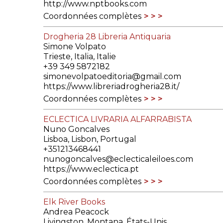
http://www.nptbooks.com
Coordonnées complètes
Drogheria 28 Libreria Antiquaria
Simone Volpato
Trieste, Italia, Italie
+39 349 5872182
simonevolpatoeditoria@gmail.com
https://www.libreriadrogheria28.it/
Coordonnées complètes
ECLECTICA LIVRARIA ALFARRABISTA
Nuno Goncalves
Lisboa, Lisbon, Portugal
+351213468441
nunogoncalves@eclecticaleiloes.com
https://www.eclectica.pt
Coordonnées complètes
Elk River Books
Andrea Peacock
Livingston, Montana, États-Unis