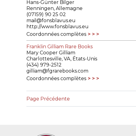
Hans-Günter Bilger
Renningen, Allemagne
(07159) 90 25 02
mail@fonsblavus.eu
http://www.fonsblavus.eu
Coordonnées complètes
Franklin Gilliam Rare Books
Mary Cooper Gilliam
Charlottesville, VA, États-Unis
(434) 979-2512
gilliam@fgrarebooks.com
Coordonnées complètes
Page Précédente