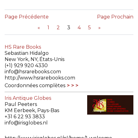
Page Précédente
Page Prochain
«
1
2
3
4
5
»
HS Rare Books
Sebastian Hidalgo
New York, NY, États-Unis
(+1) 929 920 4330
info@hsrarebooks.com
http://www.hsrarebooks.com
Coordonnées complètes
Iris Antique Globes
Paul Peeters
KM Eerbeek, Pays-Bas
+31 6 22 93 3833
info@irisglobes.nl