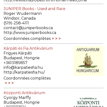
http://www.irisglobes.nl/nl/home/1-welcome
Coordonnées complètes
JUNIPER Books - Used and Rare
Roger Wudermann
Windsor, Canada
(519)-258-4111
contact@juniperbooks.ca
http://www.juniperbooks.ca
Coordonnées complètes
Kárpáti és Fia Antikvárium
Frigyes Kárpáti
Budapest, Hongrie
+3613185857
info@karpatiesfia.hu
http://karpatiesfia.hu/
Coordonnées complètes
Központi Antikvárium
Gyorgy Marffy
Budapest, Hongrie