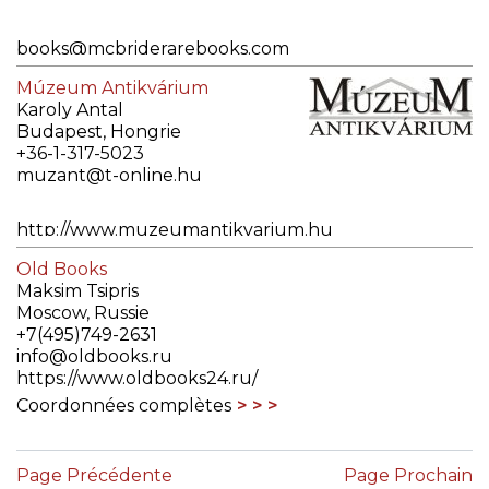
books@mcbriderarebooks.com
http://www.mcbriderarebooks.com
Múzeum Antikvárium
Coordonnées complètes
Karoly Antal
Budapest, Hongrie
+36-1-317-5023
muzant@t-online.hu
http://www.muzeumantikvarium.hu
Coordonnées complètes
Old Books
Maksim Tsipris
Moscow, Russie
+7(495)749-2631
info@oldbooks.ru
https://www.oldbooks24.ru/
Coordonnées complètes
Page Précédente
Page Prochain